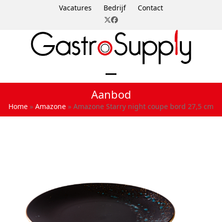
Skip
Vacatures
Bedrijf
Contact
to
Twitter
Facebook
content
Open
Close
Aanbod
mobile
mobile
Home
»
Amazone
»
Amazone Starry night coupe bord 27,5 cm
menu
menu