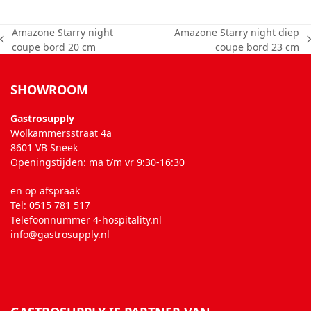
Amazone Starry night
Amazone Starry night diep
previous
next
coupe bord 20 cm
coupe bord 23 cm
post:
post:
SHOWROOM
Gastrosupply
Wolkammersstraat 4a
8601 VB Sneek
Openingstijden: ma t/m vr 9:30-16:30
en op afspraak
Tel: 0515 781 517
Telefoonnummer 4-hospitality.nl
info@gastrosupply.nl