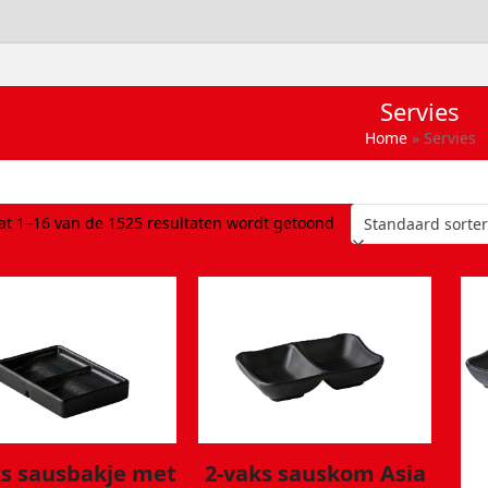
Servies
Home
»
Servies
at 1–16 van de 1525 resultaten wordt getoond
ks sausbakje met
2-vaks sauskom Asia