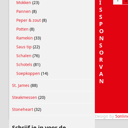
I
Mokken
(23)
S
Pannen
(8)
S
Peper & zout
(8)
P
Potten
(8)
O
N
Ramekin
(33)
S
Saus tip
(22)
O
Schalen
(76)
R
Schotels
(81)
V
A
Soepkoppen
(14)
N
St. James
(88)
Steakmessen
(20)
Stoneheart
(32)
Design by
5onlin
Schrijf je in voor de