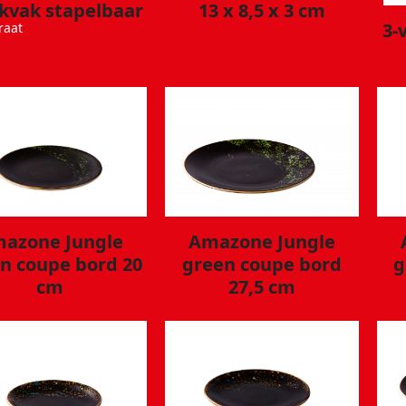
ekvak stapelbaar
13 x 8,5 x 3 cm
3-
raat
n:
azone Jungle
Amazone Jungle
n coupe bord 20
green coupe bord
g
cm
27,5 cm
er