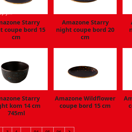
ply.nl
azone Starry
Amazone Starry
t coupe bord 15
night coupe bord 20
cm
cm
azone Starry
Amazone Wildflower
Am
ght kom 14 cm
coupe bord 15 cm
c
745ml
3
4
…
94
95
96