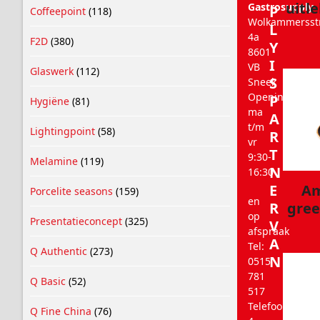
uitl
Gastrosupply
P
Coffeepoint
(118)
Wolkammersst
L
4a
F2D
(380)
Y
8601
I
VB
Glaswerk
(112)
S
Sneek
Openingstijde
P
Hygiëne
(81)
ma
A
t/m
Lightingpoint
(58)
R
vr
T
9:30-
Melamine
(119)
N
16:30
Am
E
Porcelite seasons
(159)
en
gree
R
op
Presentatieconcept
(325)
V
afspraak
A
Tel:
Q Authentic
(273)
N
0515
781
Q Basic
(52)
517
Telefoonnumm
Q Fine China
(76)