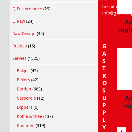
4-
hospitality.nl
Q Performance
(29)
info@gastrosup
Q Raw
(24)
Am
nigh
Raw Design
(45)
G
Rustico
(16)
A
Servies
(1525)
S
T
Bakjes
(45)
R
Bekers
(42)
O
Borden
(683)
S
U
Am
Casserole
(12)
P
ni
Dippers
(6)
P
Koffie & thee
(137)
L
Kommen
(319)
Y
1
2