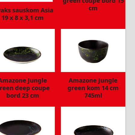
green coupe bord 15
cm
vaks sauskom Asia
19 x 8 x 3,1 cm
Amazone Jungle
Amazone Jungle
reen deep coupe
green kom 14 cm
bord 23 cm
745ml