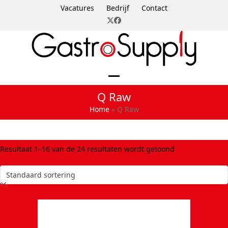
Skip
Vacatures
Bedrijf
Contact
to
Twitter
Facebook
content
Open
Close
Q Raw
mobile
mobile
Home
»
Q Raw
menu
menu
Resultaat 1–16 van de 24 resultaten wordt getoond