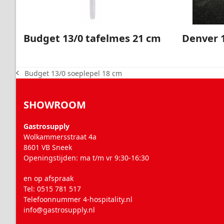
Budget 13/0 tafelmes 21 cm
Denver 1
Budget 13/0 soeplepel 18 cm
previous
post:
SHOWROOM
Gastrosupply
Wolkammersstraat 4a
8601 VB Sneek
Openingstijden: ma t/m vr 9:30-16:30
en op afspraak
Tel: 0515 781 517
Telefoonnummer 4-hospitality.nl
info@gastrosupply.nl