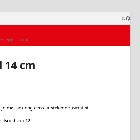
Twitter
Faceb
eelepel 14 cm
l 14 cm
lijn met ook nog eens uitstekende kwaliteit.
eelvoud van 12.