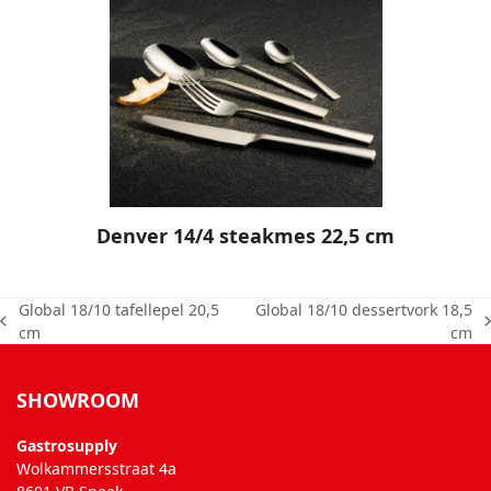
Denver 14/4 steakmes 22,5 cm
Global 18/10 tafellepel 20,5
Global 18/10 dessertvork 18,5
previous
next
cm
cm
post:
post:
SHOWROOM
Gastrosupply
Wolkammersstraat 4a