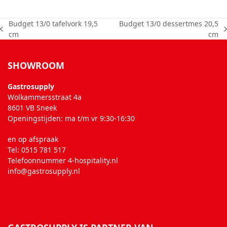
Budget 13/0 tafelvork 19,5
Budget 13/0 dessertmes 20,5
previous
next
cm
cm
post:
post:
SHOWROOM
Gastrosupply
Wolkammersstraat 4a
8601 VB Sneek
Openingstijden: ma t/m vr 9:30-16:30
en op afspraak
Tel: 0515 781 517
Telefoonnummer 4-hospitality.nl
info@gastrosupply.nl